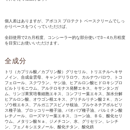
個人差はありますが、
アポコス プロテクト ベースクリーム
でしっ
かりベースをつくっていただけば、
全顔使用で2カ月程度、コンシーラー的な部分使いで3～4カ月程度
を目安にお使いいただけます。
全成分
トリ（カプリル酸／カプリン酸）グリセリル、トリエチルヘキサ
ノイン、合成金雲母、キャンデリラロウ、カルナウバロウ、トコ
フェロール、スクワラン、ヤシ油、ヒアルロン酸ヒドロキシプロ
ピルトリモニウム、アルテロモナス発酵エキス、キサンタンガ
ム、リンゴ果実培養細胞エキス、コンフリー葉エキス、加水分解
ヒアルロン酸、オウゴン根エキス、グリチルリチン酸２Ｋ、カン
ゾウ根エキス、アルガニアスピノサ核油、プルケネチアボルビリ
ス種子油、ブロッコリー種子油、バオバブ種子油、パルミチン酸
レチノール、ローズマリー葉エキス、コーン油、ＢＧ、酸化セリ
ウム、メタリン酸Ｎａ、ジメチコン、水、グリセリン、レシチ
ン、フェノキシエタノール、酸化チタン、酸化鉄