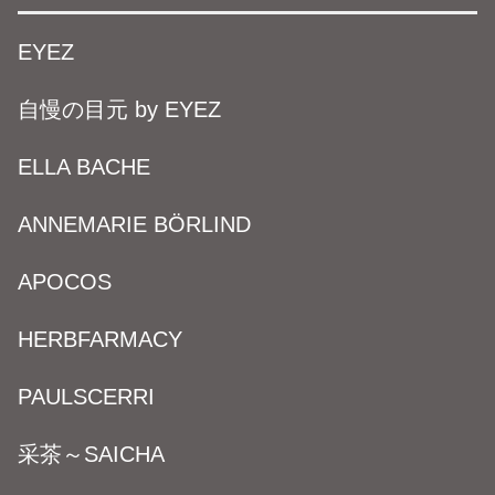
EYEZ
自慢の目元 by EYEZ
ELLA BACHE
ANNEMARIE BÖRLIND
APOCOS
HERBFARMACY
PAULSCERRI
采茶～SAICHA