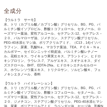
全成分
【ウルトラ サーモ】
水、トリ（カプリル酸／カプリン酸）グリセリル、BG、PG、パ
ルミチン酸イソプロピル、酢酸トコフェロール、セタノール、ロ
ーズマリー葉油、変性アルコール、セテアレス-12、セテアレス－
２０、パルマローザ油、ジメチコン、ステアリン酸グリセリル、
PEG-40水添ヒマシ油、ポリアクリルアミド、（C13，14)イソパ
ラフィン、尿素、乳酸Nａ、マヨラナ葉油、TEA、ＰＣＡ－Ｎａ、
カルボマー、セイロンニッケイ樹皮油、パルミチン酸レチノー
ル、花粉エキス、ウイキョウ果実エキス、アラントイン、ヒドロ
キシプロリン、ラウレス-7、アルゲエキス、スギナエキス、ダイ
ズステロール、BHT、EDTA-2Na、ヒドロキシエチルセルロー
ス、ホウレンソウ葉エキス、トリクロサン、ソルビン酸Ｋ、フェ
ノキシエタノール、香料
【ウルトラ ハイドレーション】
水、トリ（カプリル酸／カプリン酸）グリセリル、BG、PG、パ
ルミチン酸イソプロピル、酢酸トコフェロール、セタノール、ロ
ーズマリー葉油、変性アルコール、セテアレス-12、セテアレス－
２０、ジメチコン、ステアリン酸グリセリル、PEG-40水添ヒマシ
油、尿素、ポリアクリルアミド、ラベンダー油、セージ油、乳酸N