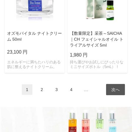
オズモバイタル ナイトクリー
【数量限定】采茶～SAICHA
ム 50ml
｜CH フェイシャルオイル ト
ライアルサイズ 5ml
23,100 円
1,980 円
エネルギーに満ちたハリのある
持ち運びやお試しにぴったりな
肌に整えるナイトクリーム。
ミニサイズボトル（5mL）！
1
2
3
4
…
次へ