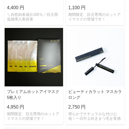
4,400 円
1,100 円
＼自然由来成分100％／目元用
期間限定、目元専用のホットア
温感導入美容液
イマスクの登場です！
プレミアムホットアイマスク
ビューティカラット マスカラ
5枚入り
ロング
4,950 円
2,750 円
期間限定、目元専用のホットア
滑らかでナチュラルな付け心
イマスクの登場です！
地！一日中上向きまつ毛を実感