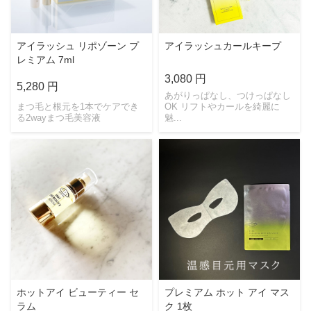
アイラッシュ リポゾーン プ
アイラッシュカールキープ
レミアム 7ml
3,080 円
5,280 円
あがりっぱなし、つけっぱなし
まつ毛と根元を1本でケアでき
OK リフトやカールを綺麗に
る2wayまつ毛美容液
魅...
ホットアイ ビューティー セ
プレミアム ホット アイ マス
ラム
ク 1枚