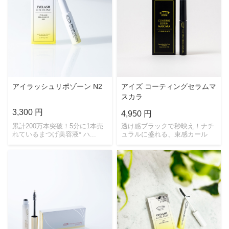
アイラッシュリポゾーン N2
アイズ コーティングセラムマ
スカラ
3,300 円
4,950 円
累計200万本突破！5分に1本売
透け感ブラックで秒映え！ナチ
れているまつげ美容液* ハ...
ュラルに盛れる、束感カール