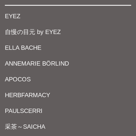
EYEZ
自慢の目元 by EYEZ
ELLA BACHE
ANNEMARIE BÖRLIND
APOCOS
HERBFARMACY
PAULSCERRI
采茶～SAICHA