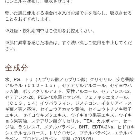
にジェルを塗布し、吸収させます。
乾いた肌に使用する場合は水又はお湯で手を湿らし、吸収させる
ことをおすすめします。
※妊娠・授乳期間中はご使用をお控えくさい。
※肌に異常を感じた場合は、すぐ洗い流しご使用を中止してくだ
さい。
全成分
水、PG、トリ（カプリル酸／カプリン酸）グリセリル、安息香酸
アルキル（Ｃ１２－１５）、セテアリルアルコール、セイヨウハ
ッカ油、ポリアクリルアミド、変性アルコール、セテアレス-12、
セテアレス-20、PEG-40水添ヒマシ油、フェノキシエタノール、
（Ｃ１３，１４）イソパラフィン、ジメチコン、イタリアイトス
ギ葉／実／茎油、セイヨウアカマツ葉油、セイヨウトチノキ種子
エキス、セイヨウキズタエキス、ウイキョウ果実エキス、ウイキ
ョウ果実油、ステアリン酸グリセリル、TEA、カルボマー、セー
ジ油、ラウレス-7、メチルパラベン、BHT、EDTA-2Na、ヒドロキ
シエチルセルロース、トリクロサン、ブチルパラベン、エチルパ
ラベン、プロピルパラベン、香料（2018.09）