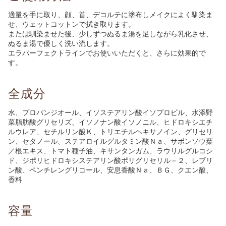
適量を手に取り、顔、首、デコルテに塗布しメイクによく馴染ま
せ、ウェットコットンで拭き取ります。
または馴染ませた後、少しずつぬるま湯を足しながら乳化させ、
ぬるま湯で優しく洗い流します。
エラパーフェクトラインでお使いいただくと、さらに効果的で
す。
全成分
水、プロパンジオール、イソステアリン酸イソプロピル、水添野
菜脂肪酸グリセリズ、イソノナン酸イソノニル、ヒドロキシエチ
ルウレア、セチルリン酸Ｋ、トリエチルヘキサノイン、グリセリ
ン、セタノール、ステアロイルグルタミン酸Ｎａ、サボンソウ葉
／根エキス、トマト種子油、キサンタンガム、ラウリルグルコシ
ド、ジポリヒドロキシステアリン酸ポリグリセリル－２、レブリ
ン酸、ペンチレングリコール、安息香酸Ｎａ、ＢＧ、クエン酸、
香料
容量