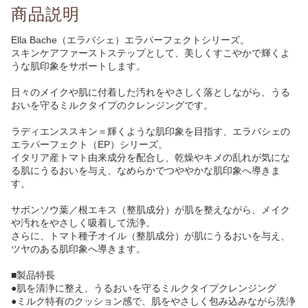
商品説明
Ella Bache（エラバシェ）エラパーフェクトシリーズ。
スキンケアファーストステップとして、美しくすこやかで輝くよ
うな肌印象をサポートします。
日々のメイクや肌に付着した汚れをやさしく落としながら、うる
おいを守るミルクタイプのクレンジングです。
ラディエンススキン＝輝くような肌印象を目指す、エラバシェの
エラパーフェクト（EP）シリーズ。
イタリア産トマト由来成分を配合し、乾燥やキメの乱れが気にな
る肌にうるおいを与え、なめらかでつややかな肌印象へ導きま
す。
サボンソウ葉／根エキス（整肌成分）が肌を整えながら、メイク
や汚れをやさしく吸着して洗浄。
さらに、トマト種子オイル（整肌成分）が肌にうるおいを与え、
ツヤのある肌印象へ導きます。
■製品特長
●肌を清浄に整え、うるおいを守るミルクタイプクレンジング
●ミルク特有のクッション感で、肌をやさしく包み込みながら洗浄