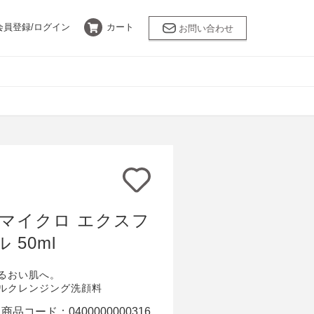
会員登録/
ログイン
カート
お問い合わせ
バスケア
乾燥肌
ANNEMARIE
BÖRLIND
限定キット
采茶～SAICHA
 マイクロ エクスフ
LEUNGESS MORE
 50ml
るおい肌へ。
ルクレンジング洗顔料
商品コード：
0400000000316