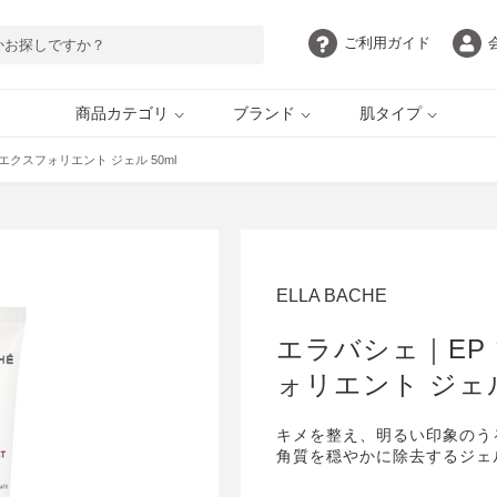
ご利用
ガイド
商品カテゴリ
ブランド
肌タイプ
エクスフォリエント ジェル 50ml
目元・アイケア
脂性肌
ボディケア
敏感肌
自慢の目元 by EYEZ
ELLA BACHE
UVケア
インナーケア
ギフト・ご褒美
定期購入
HERBFARMACY
PAULSCERRI
ELLA BACHE
エラバシェ｜EP
AROMATHERAPY
ethicame
ォリエント ジェル
ASSOCIATES
キメを整え、明るい印象のう
角質を穏やかに除去するジェ