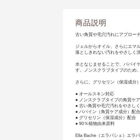
商品説明
古い角質や毛穴汚れにアプロー
ジェルからオイル、さらにエマ
落としきれない汚れをやさしく
水となじませることで、パパイ
す。ノンスクラブタイプのため
さらに、グリセリン（保湿成分
● オールスキン対応
● ノンスクラブタイプの角質ケ
● 古い角質や毛穴汚れをやさし
● パパイン（角質ケア成分）配
● グリセリン（保湿成分）配合
● 90％植物由来原料
Ella Bache（エラバシェ）エ