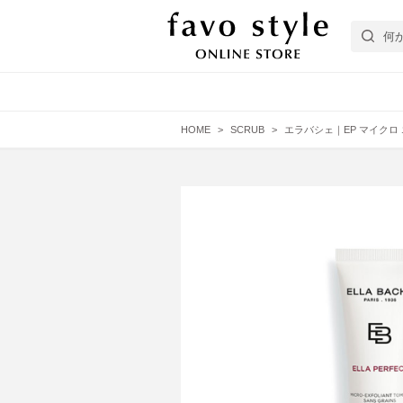
HOME
SCRUB
エラバシェ｜EP マイクロ 
フェイスケア
エイジング肌
EYEZ
ヘアケア
普通肌
スターターキット
APOCOS
Bicho