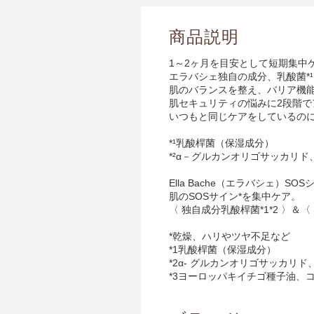
商品説明
1～2ヶ月を目安として短期集中
エラバシェ独自の成分、乳酸菌*¹＋
肌のバランスを整え、バリア機
肌セキュリティの悩みに2段階
いつもと同じケアをしているの
*¹乳酸桿菌（保湿成分）
*²α－グルカンオリゴサッカリ
Ella Bache（エラバシェ）SO
肌のSOSサイン*を集中ケア。
〈 独自成分乳酸桿菌*1*2 〉＆〈
*乾燥、ハリやツヤ不足など
*1乳酸桿菌（保湿成分）
*2α- グルカンオリゴサッカ
*3ヨーロッパキイチゴ種子油、