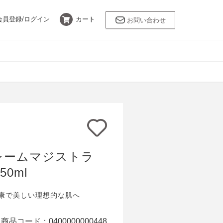
会員登録/
ログイン
カート
お問い合わせ
バスケア
乾燥肌
ANNEMARIE
BÖRLIND
限定キット
采茶～SAICHA
レームマジストラ
LEUNGESS MORE
50ml
康で美しい理想的な肌へ
商品コード：
0400000000448