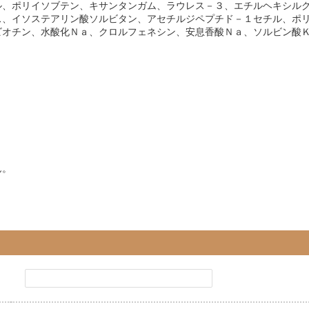
ル、ポリイソブテン、キサンタンガム、ラウレス－３、エチルヘキシル
ス、イソステアリン酸ソルビタン、アセチルジペプチド－１セチル、ポ
ビオチン、水酸化Ｎａ、クロルフェネシン、安息香酸Ｎａ、ソルビン酸
ん。