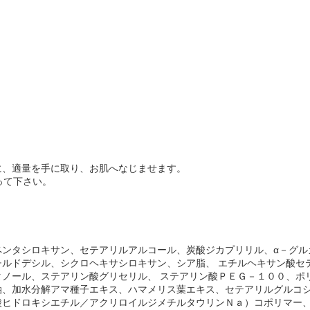
に、適量を手に取り、お肌へなじませます。
って下さい。
ペンタシロキサン、セテアリルアルコール、炭酸ジカプリリル、α－グル
チルドデシル、シクロヘキサシロキサン、シア脂、 エチルヘキサン酸セ
タノール、ステアリン酸グリセリル、 ステアリン酸ＰＥＧ－１００、ポ
油、加水分解アマ種子エキス、ハマメリス葉エキス、セテアリルグルコシ
酸ヒドロキシエチル／アクリロイルジメチルタウリンＮａ）コポリマー