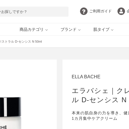
ご利用
ガイド
商品カテゴリ
ブランド
肌タイプ
ラル D-センシス N 50ml
目元・アイケア
脂性肌
ボディケア
敏感肌
自慢の目元 by EYEZ
ELLA BACHE
UVケア
インナーケア
ギフト・ご褒美
定期購入
HERBFARMACY
PAULSCERRI
ELLA BACHE
エラバシェ｜ク
AROMATHERAPY
ethicame
ル D-センシス N 
ASSOCIATES
本来の肌自身の力を導き、健
1カ月集中ケアクリーム