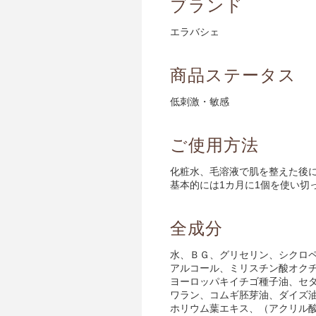
ブランド
エラバシェ
商品ステータス
低刺激・敏感
ご使用方法
化粧水、毛溶液で肌を整えた後
基本的には1カ月に1個を使い切
全成分
水、ＢＧ、グリセリン、シクロ
アルコール、ミリスチン酸オク
ヨーロッパキイチゴ種子油、セ
ワラン、コムギ胚芽油、ダイズ
ホリウム葉エキス、（アクリル