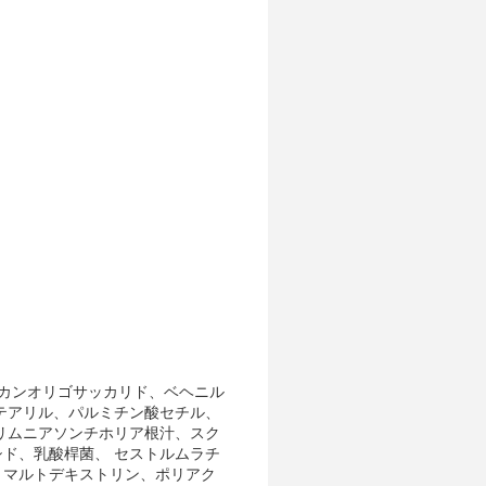
カンオリゴサッカリド、ベヘニル
テアリル、パルミチン酸セチル、
リムニアソンチホリア根汁、スク
ド、乳酸桿菌、 セストルムラチ
、マルトデキストリン、ポリアク