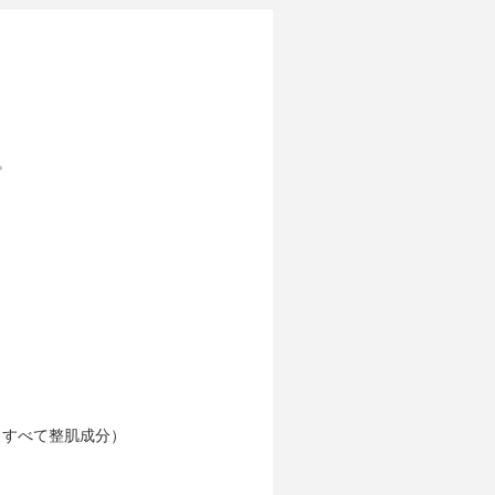
。
）
）
（すべて整肌成分）