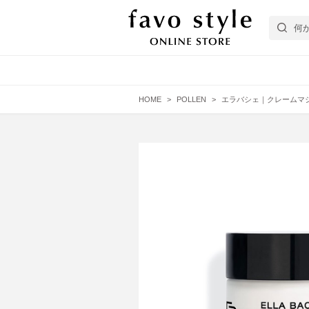
HOME
POLLEN
エラバシェ｜クレームマジスト
フェイスケア
エイジング肌
EYEZ
ヘアケア
普通肌
スターターキット
APOCOS
Bicho