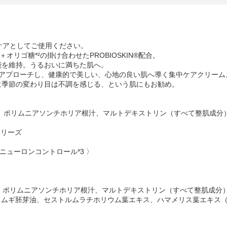
ケアとしてご使用ください。
オリゴ糖*²の掛け合わせたPROBIOSKIN®配合。
能を維持。うるおいに満ちた肌へ。
でアプローチし、健康的で美しい、心地の良い肌へ導く集中ケアクリーム
に季節の変わり目は不調を感じる、という肌にもお勧め。
ド、ポリムニアソンチホリア根汁、マルトデキストリン（すべて整肌成分
Sシリーズ
 ニューロンコントロール*3 〉
リド、ポリムニアソンチホリア根汁、マルトデキストリン（すべて整肌成分
コムギ胚芽油、セストルムラチホリウム葉エキス、ハマメリス葉エキス