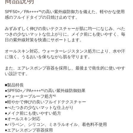
商品説明
SPF50+／PA++++*¹の高い紫外線防御力を備えた、軽やかな使用
感のフルイドタイプの日焼け止めです。
みずみずしく伸びの良いテクスチャーが肌に均一になじみ、べた
つきの少ないマットな仕上がりに。メイク前にも使いやすく、毎
日の紫外線対策を快適にサポートします。
オールスキン対応。ウォーターレジスタンス処方により、水や汗
に強く、うるおいを保ちながら肌を守ります。
また、エアレスポンプ容器を採用し、最後まで衛生的に使いやす
い設計です。
■製品特長
●SPF50+／PA++++*¹の高い紫外線防御効果
●ウォータープルーフ処方*²
●軽やかで伸びの良いフルイドテクスチャー
●べたつきの少ないマットな仕上がり
●メイク前にも使いやすい処方
●オールスキン対応
●パラベン、シリコン、ミネラルオイル、着色料不使用
●エアレスポンプ容器採用