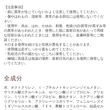
【注意事項】
・肌に異常が生じていないかよく注意して使用してください。
・傷やはれもの、湿疹等、異常のある部位には使用しないでくだ
さい。
・使用中、赤み、はれ、かゆみ、刺激、色抜け(白斑等)や黒ずみ等
の異常があらわれたとき、使用した肌に直射日光があたって同様
な症状があらわれたときには、使用を中止し、皮膚科医等にご相
談ください。
そのまま使用を続けると症状が悪化することがあります。
・使用後は必ずしっかり蓋をしめてください。
・乳幼児の手の届かないところに保管してください。
・極端に高温又は低温の場所、直射日光のあたる場所に保管しな
いでください。
全成分
水、オクトクリレン、ｔ－ブチルメトキシジベンゾイルメタン、
サリチル酸エチルヘキシル、セバシン酸ジイソプロピル、グリセ
リン、ミリスチン酸イソプロピル、酸化チタン、ステアリン酸ポ
リグリセリル－６、アクリレーツコポリマー、フェニルベンズイ
ミダゾールスルホン酸、ＴＥＡ、酢酸トコフェロール、結晶セル