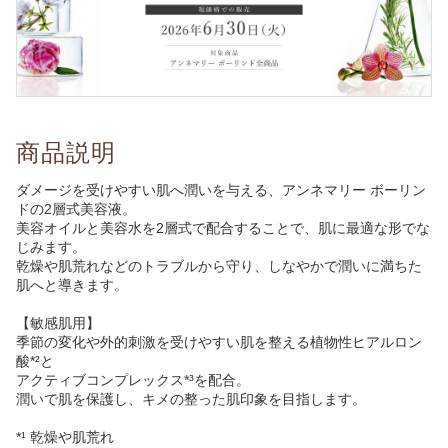
商品説明
ダメージを受けやすい肌へ潤いを与える、アンネマリー ボーリン
ドの2層式美容液。
美容オイルと美容水を2層式で配合することで、肌に最適な形でな
じみます。
乾燥や肌荒れなどのトラブルから守り、しなやかで潤いに満ちた
肌へと導きます。
【敏感肌用】
季節の変化や外的刺激を受けやすい肌を整える植物性ヒアルロン
酸*²と
アクティブコンプレックス*³を配合。
潤いで肌を保護し、キメの整った肌印象を目指します。
*¹ 乾燥や肌荒れ