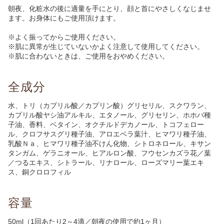
朝夜、化粧水の後に適量を手にとり、顔と首にやさしくなじませ
ます。お身体にもご使用頂けます。
※よく振ってからご使用ください。
※肌に異常が生じていないかよく注意して使用してください。
※肌に合わないときは、ご使用をおやめください。
全成分
水、トリ（カプリル酸／カプリン酸）グリセリル、スクワラン、
カプリル酸ヤシ油アルキル、エタノール、グリセリン、ホホバ種
子油、香料、ベタイン、オクチルドデカノール、トコフェロー
ル、クロフサスグリ種子油、アロエベラ葉汁、ヒマワリ種子油、
乳酸Ｎａ、ヒマワリ種子油不けん化物、シトロネロール、キサン
タンガム、ゲラニオール、ヒアルロン酸、フウセンカズラ花／葉
／つるエキス、シトラール、リナロール、ローズマリー葉エキ
ス、銅クロロフィル
容量
50ml（1回あたり2～4滴／朝夜の使用で約1ヶ月）