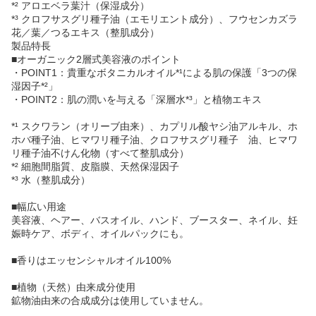
*² アロエベラ葉汁（保湿成分）
*³ クロフサスグリ種子油（エモリエント成分）、フウセンカズラ
花／葉／つるエキス（整肌成分）
製品特長
■オーガニック2層式美容液のポイント
・POINT1：貴重なボタニカルオイル*¹による肌の保護「3つの保
湿因子*²」
・POINT2：肌の潤いを与える「深層水*³」と植物エキス
*¹ スクワラン（オリーブ由来）、カプリル酸ヤシ油アルキル、ホ
ホバ種子油、ヒマワリ種子油、クロフサスグリ種子 油、ヒマワ
リ種子油不けん化物（すべて整肌成分）
*² 細胞間脂質、皮脂膜、天然保湿因子
*³ 水（整肌成分）
■幅広い用途
美容液、ヘアー、バスオイル、ハンド、ブースター、ネイル、妊
娠時ケア、ボディ、オイルパックにも。
■香りはエッセンシャルオイル100%
■植物（天然）由来成分使用
鉱物油由来の合成成分は使用していません。