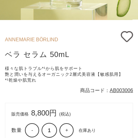
ANNEMARIE BÖRLIND
ベラ セラム 50mL
様々な肌トラブル*¹から肌をサポート
艶と潤いを与えるオーガニック2層式美容液【敏感肌用】
*¹乾燥や肌荒れ
商品コード：
AB003006
8,800円
販売価格
(税込)
数量
-
+
在庫あり