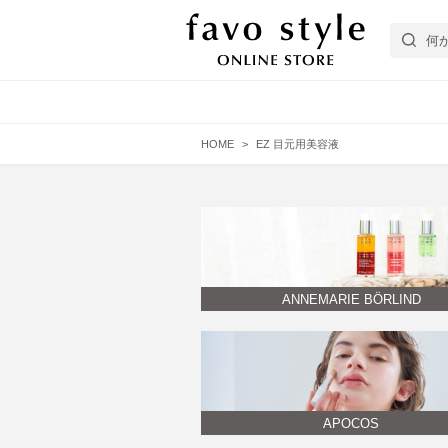
HOME
EZ 目元用美容液
フェイスケア
エイジング肌
EYEZ
ヘアケア
普通肌
スターターキット
APOCOS
ANNEMARIE BÖRLIND
Bicho
APOCOS