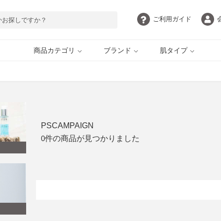
ご利用
ガイド
商品カテゴリ
ブランド
肌タイプ
目元・アイケア
脂性肌
ボディケア
敏感肌
自慢の目元 by EYEZ
ELLA BACHE
UVケア
インナーケア
ギフト・ご褒美
定期購入
PSCAMPAIGN
HERBFARMACY
PAULSCERRI
0
件の商品が見つかりました
AROMATHERAPY
ethicame
ASSOCIATES