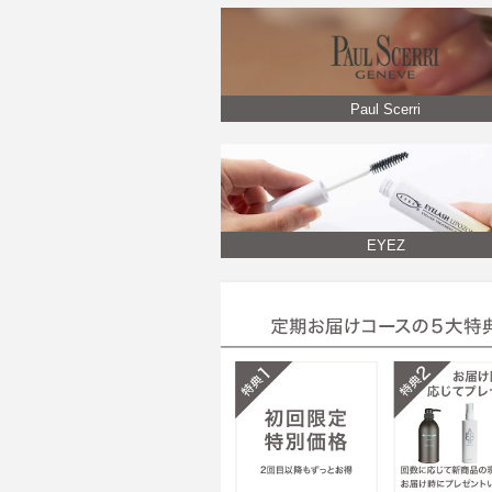
Paul Scerri
EYEZ