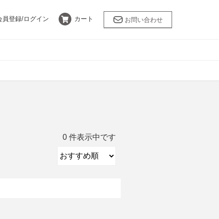
会員登録/
ログイン
カート
お問い合わせ
バスケア
乾燥肌
ANNEMARIE
BÖRLIND
限定キット
采茶～SAICHA
0 件表示中です
LEUNGESS MORE