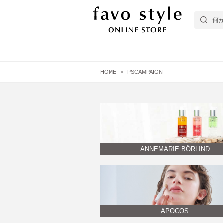
HOME
PSCAMPAIGN
フェイスケア
エイジング肌
EYEZ
ヘアケア
普通肌
スターターキット
APOCOS
ANNEMARIE BÖRLIND
Bicho
APOCOS