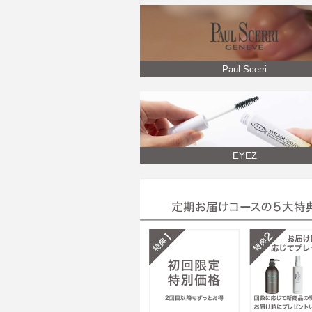
Paul Scerri
EYEZ