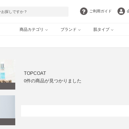
ご利用
ガイド
商品カテゴリ
ブランド
肌タイプ
目元・アイケア
脂性肌
ボディケア
敏感肌
自慢の目元 by EYEZ
ELLA BACHE
UVケア
インナーケア
ギフト・ご褒美
定期購入
TOPCOAT
HERBFARMACY
PAULSCERRI
0
件の商品が見つかりました
AROMATHERAPY
ethicame
ASSOCIATES