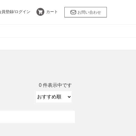
会員登録/
ログイン
カート
お問い合わせ
バスケア
乾燥肌
ANNEMARIE
BÖRLIND
限定キット
采茶～SAICHA
0 件表示中です
LEUNGESS MORE