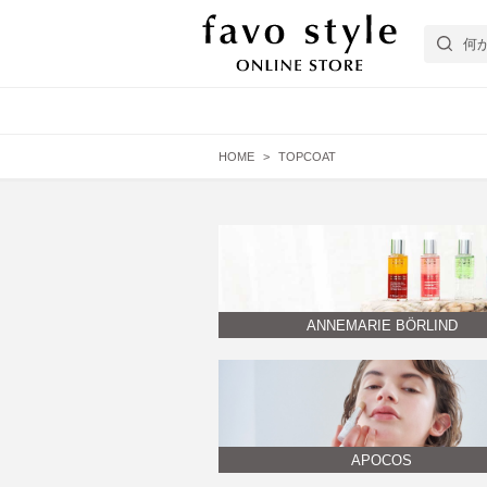
HOME
TOPCOAT
フェイスケア
エイジング肌
EYEZ
ヘアケア
普通肌
スターターキット
APOCOS
ANNEMARIE BÖRLIND
Bicho
APOCOS