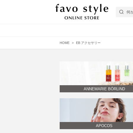
HOME
EB アクセサリー
フェイスケア
エイジング肌
EYEZ
ヘアケア
普通肌
スターターキット
APOCOS
ANNEMARIE BÖRLIND
Bicho
APOCOS