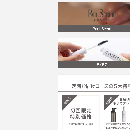
Paul Scerri
EYEZ