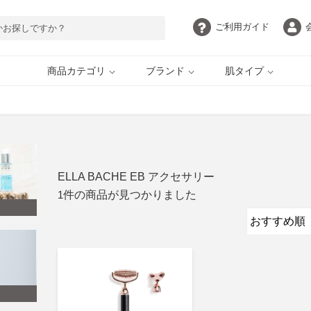
ご利用
ガイド
商品カテゴリ
ブランド
肌タイプ
目元・アイケア
脂性肌
ボディケア
敏感肌
自慢の目元 by EYEZ
ELLA BACHE
UVケア
インナーケア
ギフト・ご褒美
定期購入
ELLA BACHE EB アクセサリー
HERBFARMACY
PAULSCERRI
1
件の商品が見つかりました
AROMATHERAPY
ethicame
ASSOCIATES