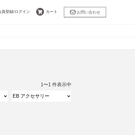
会員登録/
ログイン
カート
お問い合わせ
バスケア
乾燥肌
ANNEMARIE
BÖRLIND
限定キット
采茶～SAICHA
1〜1 件表示中
LEUNGESS MORE