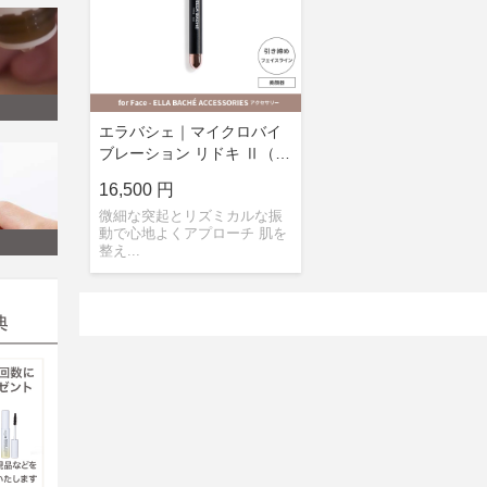
エラバシェ｜マイクロバイ
ブレーション リドキ Ⅱ（美
顔器）
16,500 円
微細な突起とリズミカルな振
動で心地よくアプローチ 肌を
整え...