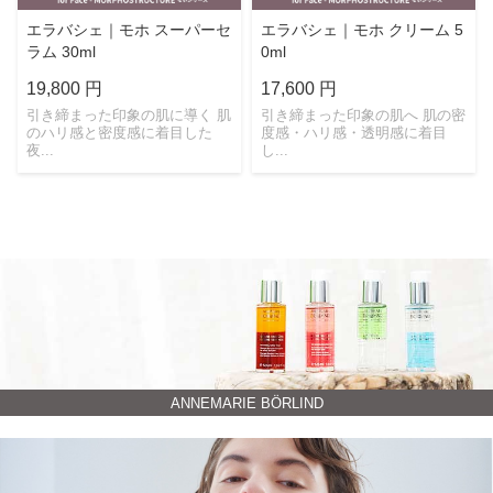
エラバシェ｜モホ スーパーセ
エラバシェ｜モホ クリーム 5
ラム 30ml
0ml
19,800 円
17,600 円
引き締まった印象の肌に導く 肌
引き締まった印象の肌へ 肌の密
のハリ感と密度感に着目した
度感・ハリ感・透明感に着目
夜...
し...
ANNEMARIE BÖRLIND