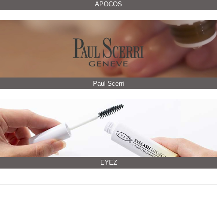
APOCOS
Paul Scerri
EYEZ